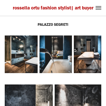
rossella ortu fashion stylist| art buyer
PALAZZO SEGRETI